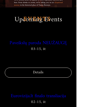
Upcoming Events
EVENTS
Paveikslų paroda NEUŽAUGĘ
03-15, št
More info
Details
Eurovizija.lt finalo transliacija
02-15, št