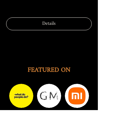
More info
Details
FEATURED ON