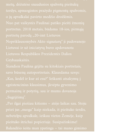
metų, dėžutėse snaudusios spalvotų pieštukų 
šerdys, apnuogintos pražydo pigmentų spalvomis, 
o jų apvalkalai pavirto medžio drožlėmis.
Nuo pat vaikystės Paulinai patiko piešti žmonių 
portretus. 2018 metais, būdama 18-ios, pirmąją 
portretų parodą „20-imt Lietuvos 
Nepriklausomybės Akto signatarų“ ji padovanojo 
Lietuvai ir už iniciatyvą buvo apdovanota 
Lietuvos Respublikos Prezidentės Dalios 
Grybauskaitės.
Šiandien Paulina grįžta su kitokiais portretais, 
savo būsenų autoportretais. Klausdama savęs: 
„Kas, kodėl ir kur aš esu?“ Ieškanti atsakymų į 
egzistencinius klausimus, įkvėpta gyvenimo 
permainų ir potyrių, sau ir mums dovanoja 
„Sugrįžimą“.
„Per ilgai piešiau kitiems – atėjo laikas sau. Stoju 
prieš jus „nuoga“ kaip niekada, it pieštuko šerdis, 
nebetelpu apvalkale, ieškau vietos Žemėje, kaip 
pieštuko štrichai popieriuje. Susipažinkime! 
Balandžio šešta man ypatinga – tai mano gimimo 