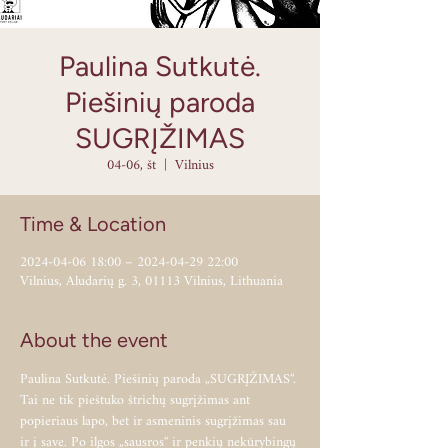
Paulina Sutkutė.
Piešinių paroda
SUGRĮŽIMAS
04-06, št
  |  
Vilnius
Time & Location
2024-04-06 18:00 – 2024-04-29 22:00
Vilnius, Aludarių g. 3, 01113 Vilnius, Lithuania
About the event
Paulina Sutkutė. Piešinių paroda „SUGRĮŽIMAS“.
Tai ne tik pieštuko štrichų sugrįžimas ant 
popieriaus lapo, bet ir asmeninis sugrįžimas sau 
ir į save. Po ilgos „sausros“ ir penkių nekūrybingų 