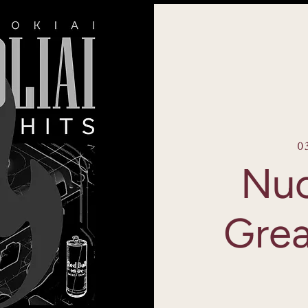
0
Nuo
Grea