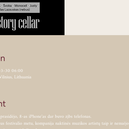
on
03-30 06:00
Vilnius, Lithuania
nt
a prasidėjo, 8-as iPhone‘as dar buvo zjbs telefonas.
s festivalio metu, kompanija naktinės muzikos artistų taip ir nenuėjo 