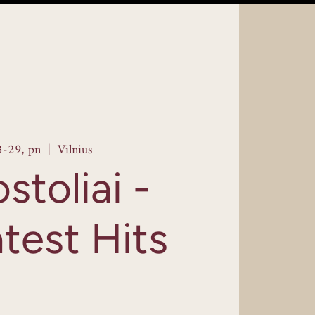
3-29, pn
  |  
Vilnius
stoliai -
test Hits