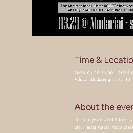
Time & Locati
2024-03-29 23:00 – 2024-
Vilnius, Aludarių g. 3, 01113 
About the eve
Turite suprasti - kai ši istorij
2017 metų vasarą, vieno garsau