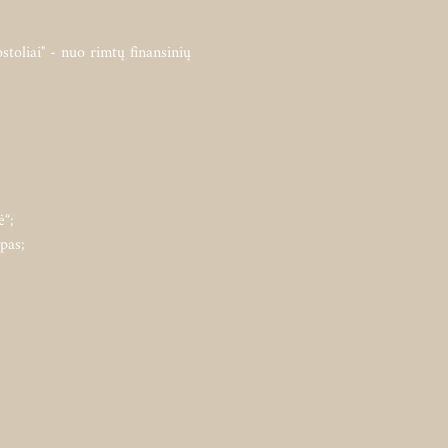
stoliai" - nuo rimtų finansinių 
“;

as;
