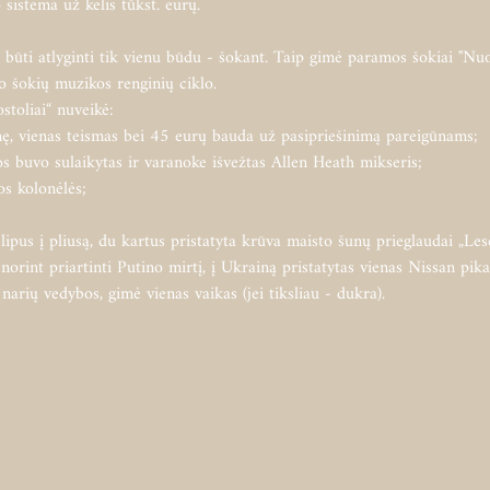
sistema už kelis tūkst. eurų.
o būti atlyginti tik vienu būdu - šokant. Taip gimė paramos šokiai "Nuo
o šokių muzikos renginių ciklo.
stoliai“ nuveikė:

inę, vienas teismas bei 45 eurų bauda už pasipriešinimą pareigūnams;

jos buvo sulaikytas ir varanoke išvežtas Allen Heath mikseris;

os kolonėlės;
lipus į pliusą, du kartus pristatyta krūva maisto šunų prieglaudai „Lesė
norint priartinti Putino mirtį, į Ukrainą pristatytas vienas Nissan pikap
narių vedybos, gimė vienas vaikas (jei tiksliau - dukra).