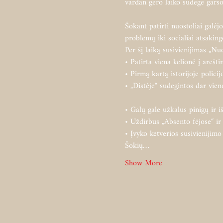
vardan gero laiko sudegė garso 
Šokant patirti nuostoliai galėj
problemų iki socialiai atsaking
Per šį laiką susivienijimas „Nuo
• Patirta viena kelionė į arešt
• Pirmą kartą istorijoje polici
• „Distėje“ sudegintos dar vien
• Galų gale užkalus pinigų ir iš
• Uždirbus „Absento fėjose“ ir 
• Įvyko ketverios susivienijimo 
Šokių…
Show More